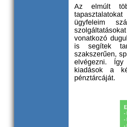
Az elmúlt tö
tapasztalatoka
ügyfeleim s
szolgáltatásoka
vonatkozó dugu
is segítek ta
szakszerűen, spe
elvégezni. Így
kiadások a ké
pénztárcáját.
E
-
-
-