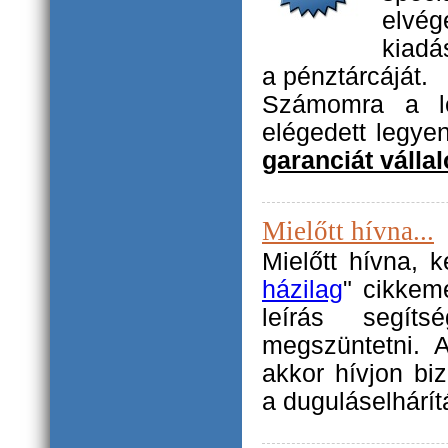
elvé
kiadá
a pénztárcáját.
Számomra a le
elégedett legye
garanciát vállal
Mielőtt hívna...
Mielőtt hívna, 
házilag
" cikkem
leírás segít
megszüntetni. 
akkor hívjon b
a duguláselhárít