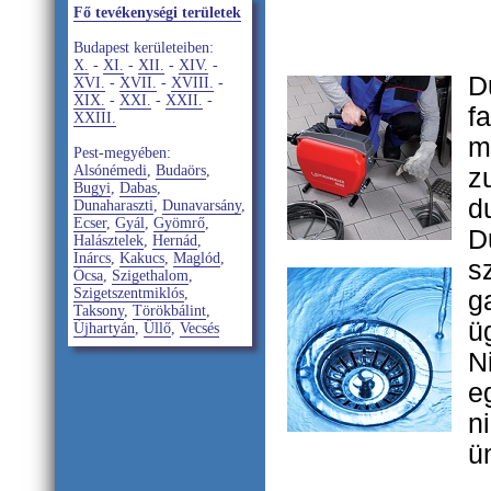
Fő tevékenységi területek
Budapest kerületeiben:
X.
-
XI.
-
XII.
-
XIV.
-
D
XVI.
-
XVII.
-
XVIII.
-
XIX.
-
XXI.
-
XXII.
-
f
XXIII.
m
Pest-megyében:
z
Alsónémedi
,
Budaörs
,
Bugyi
,
Dabas
,
d
Dunaharaszti
,
Dunavarsány
,
Ecser
,
Gyál
,
Gyömrő
,
D
Halásztelek
,
Hernád
,
Inárcs
,
Kakucs
,
Maglód
,
s
Ócsa
,
Szigethalom
,
g
Szigetszentmiklós
,
Taksony
,
Törökbálint
,
ü
Újhartyán
,
Üllő
,
Vecsés
N
e
n
ü