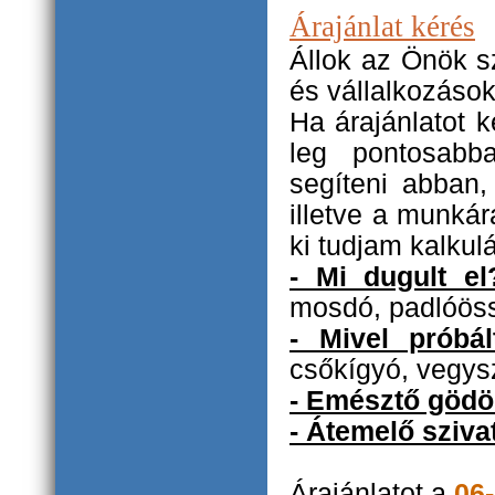
Árajánlat kérés
Állok az Önök s
és vállalkozások
Ha árajánlatot k
leg pontosabb
segíteni abban,
illetve a munkár
ki tudjam kalkulá
- Mi dugult el
mosdó, padlóöss
- Mivel próbál
csőkígyó, vegysz
- Emésztő gödö
- Átemelő sziva
Árajánlatot a
06