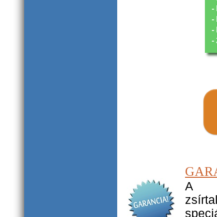
-
-
-
-
GAR
A du
zsírt
speci