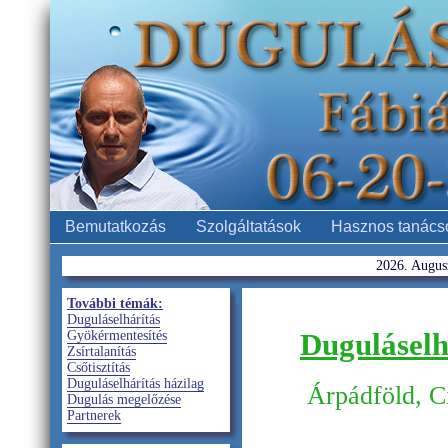
Bemutatkozás
Szolgáltatások
Hasznos tanács
2026. Augusz
További témák:
Duguláselhárítás
Duguláselhá
Gyökérmentesítés
Zsírtalanítás
Csőtisztítás
Duguláselhárítás házilag
Árpádföld, C
Dugulás megelőzése
Partnerek