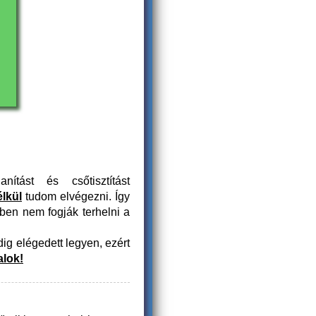
anítást és csőtisztítást
élkül
tudom elvégezni. Így
ben nem fogják terhelni a
g elégedett legyen, ezért
alok!