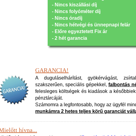
- Nincs kiszállási díj
- Nincs folyóméter díj
- Nincs óradíj
- Nincs hétvégi és ünnepnapi felár
- Előre egyeztetett Fix ár
- 2 hét garancia
GARANCIA!
A duguláselhárítást, gyökérvágást, zsírtal
szakszerűen, speciális gépekkel,
falbontás n
felesleges költségek és kiadások a későbbiek
pénztárcáját.
Számomra a legfontosabb, hogy az ügyfél mindi
munkámra 2 hetes teljes körű garanciát váll
Mielőtt hívna...