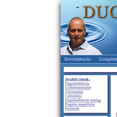
Bemutatkozás
Szolgálta
További témák:
Duguláselhárítás
Gyökérmentesítés
Zsírtalanítás
Csőtisztítás
Duguláselhárítás házilag
Dugulás megelőzése
Partnerek