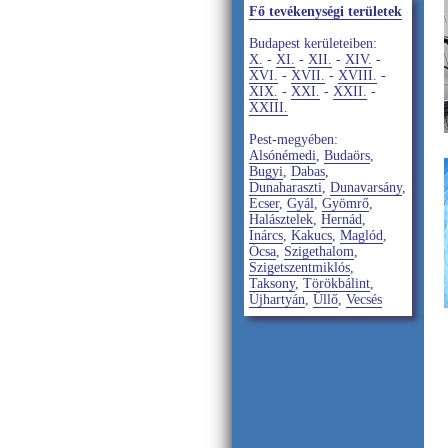
Fő tevékenységi területek
Budapest kerületeiben:
X.
-
XI.
-
XII.
-
XIV.
-
XVI.
-
XVII.
-
XVIII.
-
XIX.
-
XXI.
-
XXII.
-
XXIII.
Pest-megyében:
Alsónémedi
,
Budaörs
,
Bugyi
,
Dabas
,
Dunaharaszti
,
Dunavarsány
,
Ecser
,
Gyál
,
Gyömrő
,
Halásztelek
,
Hernád
,
Inárcs
,
Kakucs
,
Maglód
,
Ócsa
,
Szigethalom
,
Szigetszentmiklós
,
Taksony
,
Törökbálint
,
Újhartyán
,
Üllő
,
Vecsés