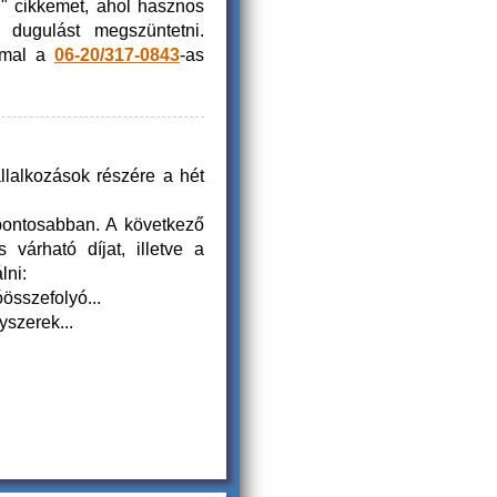
g
" cikkemet, ahol hasznos
a dugulást megszüntetni.
mmal a
06-20/317-0843
-as
llalkozások részére a hét
 pontosabban. A következő
 várható díjat, illetve a
lni:
összefolyó...
szerek...