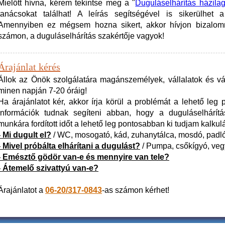
Mielőtt hívna, kérem tekintse meg a "
Duguláselhárítás házila
tanácsokat találhat! A leírás segítségével is sikerülhet 
Amennyiben ez mégsem hozna sikert, akkor hívjon bizalo
számon, a duguláselhárítás szakértője vagyok!
Árajánlat kérés
Állok az Önök szolgálatára magánszemélyek, vállalatok és vá
minen napján 7-20 óráig!
Ha árajánlatot kér, akkor írja körül a problémát a lehető leg
információk tudnak segíteni abban, hogy a duguláselhárítás
munkára fordított időt a lehető leg pontosabban ki tudjam kalkulá
- Mi dugult el?
/ WC, mosogató, kád, zuhanytálca, mosdó, padló
- Mivel próbálta elhárítani a dugulást?
/ Pumpa, csőkígyó, vegy
- Emésztő gödör van-e és mennyire van tele?
- Átemelő szivattyú van-e?
Árajánlatot a
06-20/317-0843
-as számon kérhet!