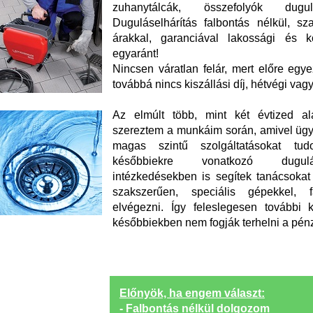
zuhanytálcák, összefolyók dugul
Duguláselhárítás falbontás nélkül, sza
árakkal, garanciával lakossági és k
egyaránt!
Nincsen váratlan felár, mert előre egyez
továbbá nincs kiszállási díj, hétvégi vag
Az elmúlt több, mint két évtized ala
szereztem a munkáim során, amivel üg
magas szintű szolgáltatásokat tu
későbbiekre vonatkozó dugulá
intézkedésekben is segítek tanácsokat 
szakszerűen, speciális gépekkel, 
elvégezni. Így feleslegesen további
későbbiekben nem fogják terhelni a pénz
Előnyök, ha engem választ:
- Falbontás nélkül dolgozom