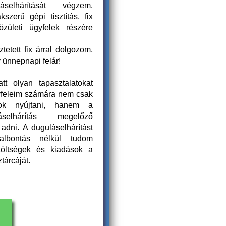
áselhárítását végzem.
kszerű gépi tisztítás, fix
özületi ügyfelek részére
tetett fix árral dolgozom,
y ünnepnapi felár!
tt olyan tapasztalatokat
yfeleim számára nem csak
dok nyújtani, hanem a
selhárítás megelőző
adni. A duguláselhárítást
falbontás nélkül tudom
 költségek és kiadások a
tárcáját.