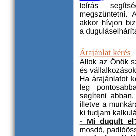
leírás segít
megszüntetni. 
akkor hívjon b
a duguláselhárít
Árajánlat kérés
Állok az Önök s
és vállalkozások
Ha árajánlatot k
leg pontosabb
segíteni abban,
illetve a munkár
ki tudjam kalkulá
- Mi dugult el
mosdó, padlóöss