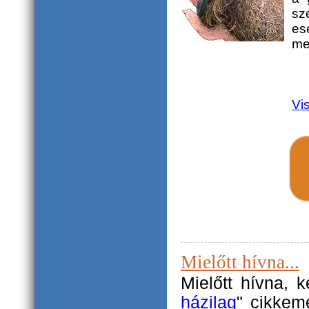
sz
es
me
Vi
Mielőtt hívna...
Mielőtt hívna, 
házilag
" cikkem