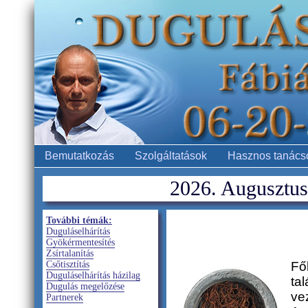
Bemutatkozás
Szolgáltatások
Hasznos tanács
2026. Augusztus 
További témák:
Duguláselhárítás
Gyökérmentesítés
Zsírtalanítás
Csőtisztítás
Fő
Duguláselhárítás házilag
ta
Dugulás megelőzése
ve
Partnerek