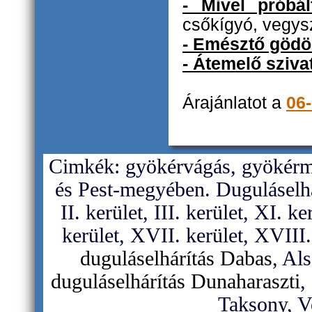
- Mivel próbál
csőkígyó, vegysz
- Emésztő gödö
- Átemelő sziva
Árajánlatot a
06
Cimkék: gyökérvágás, gyökérme
és Pest-megyében. Duguláselhá
II. kerület, III. kerület, XI. k
kerület, XVII. kerület, XVIII.
duguláselhárítás Dabas
, Al
duguláselhárítás Dunaharaszti
,
Taksony, V