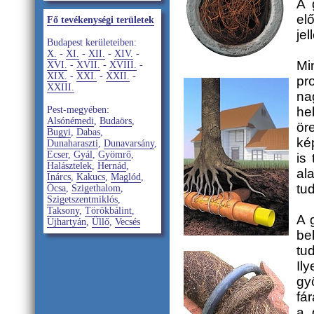
A 
el
Fő tevékenységi területek
je
Budapest kerületeiben:
X.
-
XI.
-
XII.
-
XIV.
-
Mi
XVI.
-
XVII.
-
XVIII.
-
XIX.
-
XXI.
-
XXII.
-
pr
XXIII.
na
Pest-megyében:
he
Alsónémedi
,
Budaörs
,
ör
Bugyi
,
Dabas
,
ké
Dunaharaszti
,
Dunavarsány
,
Ecser
,
Gyál
,
Gyömrő
,
is
Halásztelek
,
Hernád
,
al
Inárcs
,
Kakucs
,
Maglód
,
tu
Ócsa
,
Szigethalom
,
Szigetszentmiklós
,
Taksony
,
Törökbálint
,
A 
Újhartyán
,
Üllő
,
Vecsés
be
tu
Il
gy
fá
a 